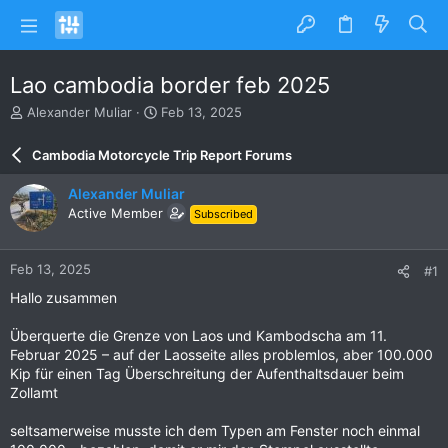
Lao cambodia border feb 2025
T
S
Alexander Muliar
Feb 13, 2025
h
t
r
a
Cambodia Motorcycle Trip Report Forums
e
r
a
t
Alexander Muliar
d
d
Active Member
Subscribed
s
a
t
t
a
e
Feb 13, 2025
#1
r
t
Hallo zusammen
e
r
Überquerte die Grenze von Laos und Kambodscha am 11.
Februar 2025 – auf der Laosseite alles problemlos, aber 100.000
Kip für einen Tag Überschreitung der Aufenthaltsdauer beim
Zollamt
seltsamerweise musste ich dem Typen am Fenster noch einmal