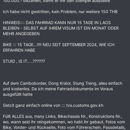
100.000.- bezahlen, damit er mir den Stempel ausstellte
Ich habe nicht gestritten, kein Problem, nur weitere 150 THB
HINWEIS:::: DAS FAHRRAD KANN NUR 15 TAGE IN LAOS
BLEIBEN - SELBST AUF IHREM VISUM IST EIN MONAT ODER
MEHR ANGEGEBEN
BIKE ::: 15 TAGE...!!!! NEU SEIT SEPTEMBER 2024, WIE ICH
ERFAHREN HABE
STUID , IS IT.....??????
Auf dem Camboborder, Dong Kralor, Stung Treng, alles einfach
und kostenlos. Da ich meine Fahrraddokumente im Voraus
ausgefüllt hatte
Getcit ganz einfach online von ::: tvs.customs.gov.kh
Füllt ALLES aus, msny Links, Bikechassis Nr., Konstruktions Nr.,
wo, wann seid ihr reingekommen, wo habt ihr gebaut, Fotos vom
Bike, Vorder- und Rückseite, Foto vom Führerschein, Passdetails,