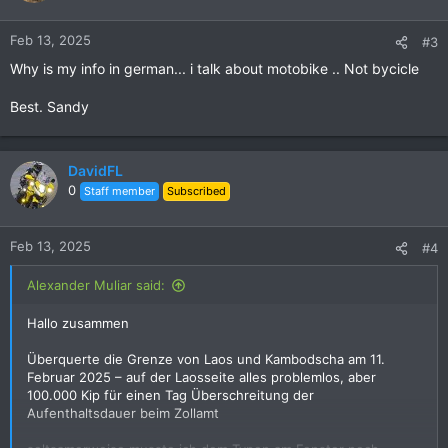
MEHR ANGEGEBEN
BIKE ::: 15 TAGE...!!!! NEU SEIT SEPTEMBER 2024, WIE ICH
Feb 13, 2025
#3
ERFAHREN HABE
Why is my info in german... i talk about motobike .. Not bycicle
STUID , IS IT.....??????
Best. Sandy
Auf dem Camboborder, Dong Kralor, Stung Treng, alles einfach
DavidFL
und kostenlos. Da ich meine Fahrraddokumente im Voraus
0
Staff member
Subscribed
ausgefüllt hatte
Getcit ganz einfach online von ::: tvs.customs.gov.kh
Feb 13, 2025
#4
Füllt ALLES aus, msny Links, Bikechassis Nr., Konstruktions Nr.,
Alexander Muliar said:
wo, wann seid ihr reingekommen, wo habt ihr gebaut, Fotos
vom Bike, Vorder- und Rückseite, Foto vom Führerschein,
Hallo zusammen
Passdetails, Adresse in Kambodscha... und und und
Überquerte die Grenze von Laos und Kambodscha am 11.
Ich dachte::
puuhh , heilig seit
Februar 2025 – auf der Laosseite alles problemlos, aber
100.000 Kip für einen Tag Überschreitung der
ABER ::: als ich beim Zollbeamten ankam, Box Nr. 4 im großen
Aufenthaltsdauer beim Zollamt
Gebäude, wusste der alles. !!!! Ich war beeindruckt, noch
mehr, alles war kostenlos - hier in Kambodscha