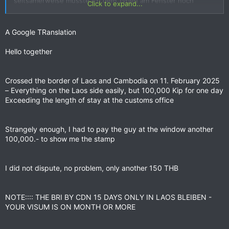
seltsamerweise musste ich dem Typen am Fenster noch
Click to expand...
einmal 100.000.- bezahlen, damit er mir den Stempel ausstellte
Es hat 10 Minuten gedauert, dann den Stempel auf der
anderen Seite, das Visum hatte ich von BKK,
Ich habe nicht gestritten, kein Problem, nur weitere 150 THB
A Google TRanslation
and ::: riding onwards
HINWEIS:::: DAS FAHRRAD KANN NUR 15 TAGE IN LAOS
Hello together
BLEIBEN - SELBST AUF IHREM VISUM IST EIN MONAT ODER
Schöne Überraschung
MEHR ANGEGEBEN
vielen Dank.
Crossed the border of Laos and Cambodia on 11. February 2025
BIKE ::: 15 TAGE...!!!! NEU SEIT SEPTEMBER 2024, WIE ICH
– Everything on the Laos side easily, but 100,000 Kip for one day
ERFAHREN HABE
Sandi
Exceeding the length of stay at the customs office
STUID , IS IT.....??????
Warum ist der ganze Mist auf Deutsch, ich habe ihn auf
Englisch geschrieben?
Strangely enough, I had to pay the guy at the window another
100,000.- to show me the stamp
HOPE U MAY TRANSLATE SOMEHOW
Auf dem Camboborder, Dong Kralor, Stung Treng, alles einfach
und kostenlos. Da ich meine Fahrraddokumente im Voraus
ausgefüllt hatte
I did not dispute, no problem, only another 150 THB
Getcit ganz einfach online von ::: tvs.customs.gov.kh
NOTE:::: THE BRI BY CDN 15 DAYS ONLY IN LAOS BLEIBEN -
Füllt ALLES aus, msny Links, Bikechassis Nr., Konstruktions Nr.,
YOUR VISUM IS ON MONTH OR MORE
wo, wann seid ihr reingekommen, wo habt ihr gebaut, Fotos
vom Bike, Vorder- und Rückseite, Foto vom Führerschein,