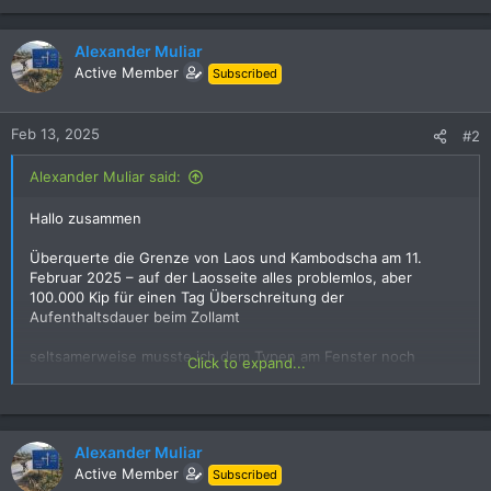
Alexander Muliar
Active Member
Subscribed
Feb 13, 2025
#2
Alexander Muliar said:
Hallo zusammen
Überquerte die Grenze von Laos und Kambodscha am 11.
Februar 2025 – auf der Laosseite alles problemlos, aber
100.000 Kip für einen Tag Überschreitung der
Aufenthaltsdauer beim Zollamt
seltsamerweise musste ich dem Typen am Fenster noch
Click to expand...
einmal 100.000.- bezahlen, damit er mir den Stempel ausstellte
Ich habe nicht gestritten, kein Problem, nur weitere 150 THB
Alexander Muliar
HINWEIS:::: DAS FAHRRAD KANN NUR 15 TAGE IN LAOS
Active Member
BLEIBEN - SELBST AUF IHREM VISUM IST EIN MONAT ODER
Subscribed