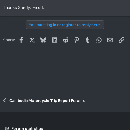
Thanks Sandy. Fixed.
You must log in or register to reply here.
Facebook
X
Bluesky
LinkedIn
Reddit
Pinterest
Tumblr
WhatsApp
Email
Li
Share:
Cambodia Motorcycle Trip Report Forums
Forum statistics