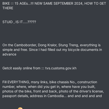
Passdetails, Adresse in Kambodscha... und und und
BIKE ::: 15 AGEs...!!! NEW SAME SEPTEMBER 2024, HOW TO GET
THERE
Ich dachte::
puuhh , heilig seit
ABER ::: als ich beim Zollbeamten ankam, Box Nr. 4 im großen
STUID , IS IT.....?????
Gebäude, wusste der alles. !!!! Ich war beeindruckt, noch
mehr, alles war kostenlos - hier in Kambodscha
Es hat 10 Minuten gedauert, dann den Stempel auf der
anderen Seite, das Visum hatte ich von BKK,
On the Camboborder, Dong Kralor, Stung Treng, everything is
simple and free. Since I had filled out my bicycle documents in
and ::: riding onwards
advance
Schöne Überraschung
vielen Dank.
Getcit easily online from ::: tvs.customs.gov.kh
Sandi
Fill EVERYTHING, msny links, bike chassis No., construction
Warum ist der ganze Mist auf Deutsch, ich habe ihn auf
number, where, when did you get in, where have you built,
Englisch geschrieben?
photos of the bike, front and back, photo of the driver's license,
passport details, address in Cambodia... and and and and and
HOPE U MAY TRANSLATE SOMEHOW